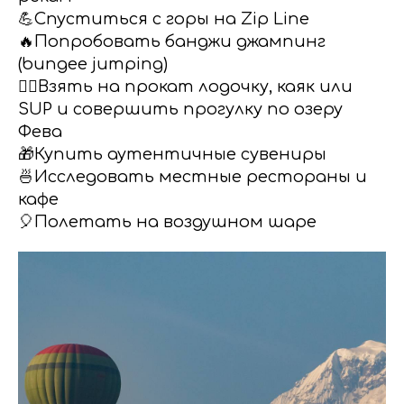
💪Спуститься с горы на Zip Line
🔥Попробовать банджи джампинг
(bungee jumping)
🚣‍♀️Взять на прокат лодочку, каяк или
SUP и совершить прогулку по озеру
Фева
🎁Купить аутентичные сувениры
🍜Исследовать местные рестораны и
кафе
🎈Полетать на воздушном шаре